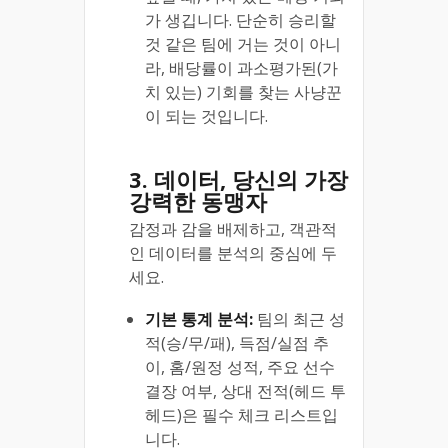
가 생깁니다. 단순히 승리할
것 같은 팀에 거는 것이 아니
라, 배당률이 과소평가된(가
치 있는) 기회를 찾는 사냥꾼
이 되는 것입니다.
3. 데이터, 당신의 가장
강력한 동맹자
감정과 감을 배제하고, 객관적
인 데이터를 분석의 중심에 두
세요.
기본 통계 분석:
팀의 최근 성
적(승/무/패), 득점/실점 추
이, 홈/원정 성적, 주요 선수
결장 여부, 상대 전적(헤드 투
헤드)은 필수 체크 리스트입
니다.