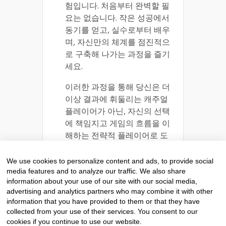
험입니다. 처음부터 완벽할 필
요는 없습니다. 작은 성공에서
동기를 얻고, 실수로부터 배우
며, 자신만의 체계를 점진적으
로 구축해 나가는 과정을 즐기
세요.
이러한 과정을 통해 당신은 더
이상 결과에 휘둘리는 캐주얼
플레이어가 아닌, 자신의 선택
에 책임지고 게임의 흐름을 이
해하는 전략적 플레이어로 도
약하게 될 것입니다. 이 도약의
여정, 그 자체가 스포츠를 사랑
We use cookies to personalize content and ads, to provide social
하는 당신에게 주는 가장 큰 선
media features and to analyze our traffic. We also share
information about your use of our site with our social media,
물이 될 것입니다. 오늘부터 첫
advertising and analytics partners who may combine it with other
걸음을 내딛어 보세요.
information that you have provided to them or that they have
collected from your use of their services. You consent to our
READ MORE
cookies if you continue to use our website.