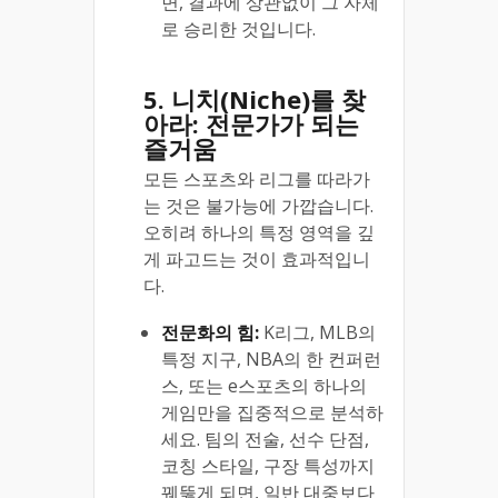
면, 결과에 상관없이 그 자체
로 승리한 것입니다.
5. 니치(Niche)를 찾
아라: 전문가가 되는
즐거움
모든 스포츠와 리그를 따라가
는 것은 불가능에 가깝습니다.
오히려 하나의 특정 영역을 깊
게 파고드는 것이 효과적입니
다.
전문화의 힘:
K리그, MLB의
특정 지구, NBA의 한 컨퍼런
스, 또는 e스포츠의 하나의
게임만을 집중적으로 분석하
세요. 팀의 전술, 선수 단점,
코칭 스타일, 구장 특성까지
꿰뚫게 되면, 일반 대중보다